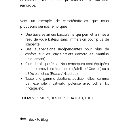
remorque.
Voici un exemple de caractéristiques que nous
proposons sur nos remorques :
Une traverse arrière basculante qui permet la mise à
l’eau de votre bateau sans immersion pour plus de
longévité.
Des suspensions indépendantes pour plus de
confort sur les longs trajets (remorques Nautilus
uniquement).
Plus de plaque feux ! Nos remorques sont équipées
de feux amovibles à ampoule (Satellite / Océane) ou à
LEDs étanches (Rocca / Nautilus).
Toute une gamme d’options additionnelles, comme
par exemple : catwalk, potence avec coffre, kit
rinçage, etc.
THÈMES:
,
REMORQUES PORTE-BATEAU
TOUT
Back to Blog