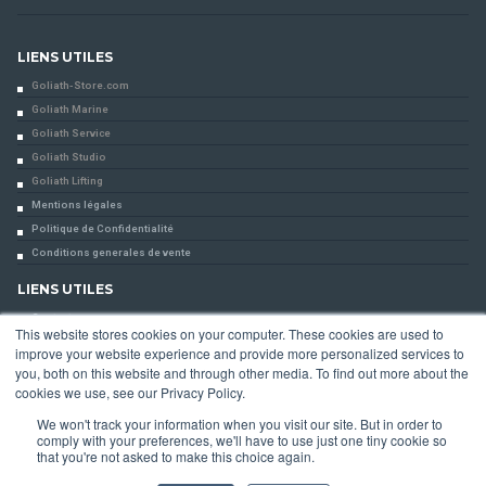
LIENS UTILES
Goliath-Store.com
Goliath Marine
Goliath Service
Goliath Studio
Goliath Lifting
Mentions légales
Politique de Confidentialité
Conditions generales de vente
LIENS UTILES
Contact
This website stores cookies on your computer. These cookies are used to
improve your website experience and provide more personalized services to
NEWSLETTER
you, both on this website and through other media. To find out more about the
Inscription à notre newsletter :
cookies we use, see our Privacy Policy.
We won't track your information when you visit our site. But in order to
comply with your preferences, we'll have to use just one tiny cookie so
that you're not asked to make this choice again.