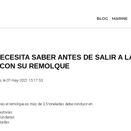
BLOG
MARINE
ECESITA SABER ANTES DE SALIR A L
 CON SU REMOLQUE
e
, le
07-may-2021 15:17:53
 más el remolque es más de 3,5 toneladas debe conducir en:
autovías
cundarias
izadas