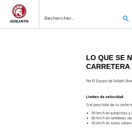
LO QUE SE N
CARRETERA
Par
El Equipo de Goliath Stor
Límites de velocidad:
Si el peso total de su coche
90 km/h en autopistas y 
80 km/h en carreteras se
50 km/h en zonas urban