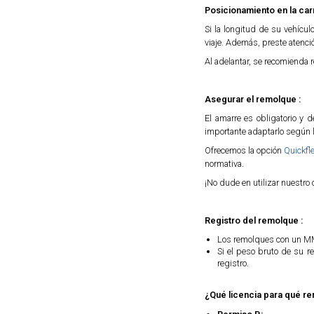
Posicionamiento en la carr
Si la longitud de su vehícu
viaje. Además, preste atenci
Al adelantar, se recomienda r
Asegurar el remolque :
El amarre es obligatorio y
importante adaptarlo según l
Ofrecemos la opción
Quickfl
normativa.
¡No dude en utilizar nuestro
Registro del remolque :
Los remolques con un MMA
Si el peso bruto de su re
registro.
¿Qué licencia para qué r