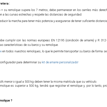
etera :
lo + su remolque supera los 7 metros, debe permanecer en los carriles más derecho
ón a las curvas estrechas y respete las distancias de seguridad.
educir la marcha para tener más potencia y asegurarse de tener suficiente distancia
 debe cumplir con las normas europeas EN 12195 (condición de amarre) y R 312-1
as características de su barco y su remolque.
ex
en todos nuestros remolques, lo que le permite transportar su barco de forma s
 configurador para determinar su
kit de amarre personalizado!
 menor o igual a 500 kg deben tener la misma matrícula que su vehículo.
molque es superior a 500 kg, tendrá que registrar el remolque y, por lo tanto, pro
emolque ?