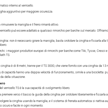
tico interno al verricello.
nghia aggiuntivo per maggiore sicurezza.
rimuovere la maniglia e il freno rimarrà attivo.
verricello può essere adattato a qualsiasi rimorchio per barche sul mercato. Offriam
inghia: non è necessario girare la maniglia, basta srotolare la cinghia e fissarla alla 
ibero.
rchi: i maggiori produttori europei di rimorchi per barche come Tiki, Tysse, Cresci 
liath TS.
inghia è di 8 metri, tranne per il TS 3000, che viene fornito con una cinghia da 13 m
g di capacità hanno una doppia velocità di funzionamento, simile a una bicicletta: p
nda della situazione.
bero
del verricello TS è la sua capacità di svolgimento libero.
ta premere verso il basso la guida della cinghia per srotolare liberamente e fissarla a
vvolgere la cinghia usando la maniglia, e il sistema di frenata automatica si riattiva
 sicuro e facile in ogni momento.