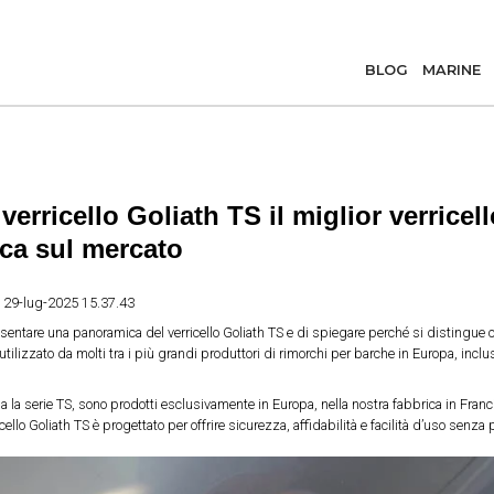
BLOG
MARINE
verricello Goliath TS il miglior verricel
ca sul mercato
e
29-lug-2025 15.37.43
entare una panoramica del verricello Goliath TS e di spiegare perché si distingue co
tilizzato da molti tra i più grandi produttori di rimorchi per barche in Europa, inclusi 
clusa la serie TS, sono prodotti esclusivamente in Europa, nella nostra fabbrica in Fra
icello Goliath TS è progettato per offrire sicurezza, affidabilità e facilità d’uso senza