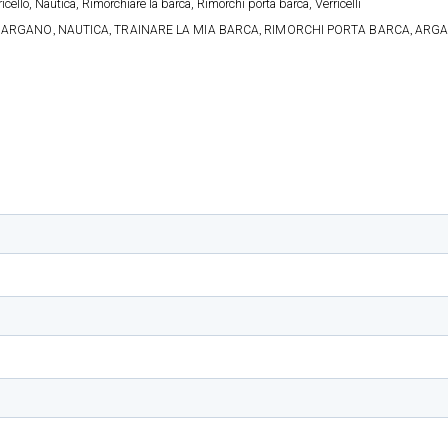
ricello, Nautica, Rimorchiare la barca, Rimorchi porta barca, Verricelli
,
,
,
,
O ARGANO
NAUTICA
TRAINARE LA MIA BARCA
RIMORCHI PORTA BARCA
ARGA