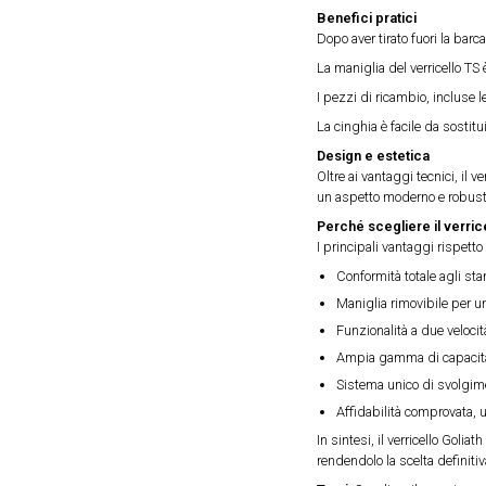
Benefici pratici
Dopo aver tirato fuori la barc
La maniglia del verricello TS 
I pezzi di ricambio, incluse l
La cinghia è facile da sostit
Design e estetica
Oltre ai vantaggi tecnici, il 
un aspetto moderno e robust
Perché scegliere il verric
I principali vantaggi rispetto 
Conformità totale agli st
Maniglia rimovibile per 
Funzionalità a due velocit
Ampia gamma di capacità
Sistema unico di svolgime
Affidabilità comprovata, u
In sintesi, il verricello Goli
rendendolo la scelta definiti