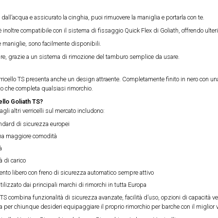
a dall’acqua e assicurato la cinghia, puoi rimuovere la maniglia e portarla con te.
è inoltre compatibile con il sistema di fissaggio Quick Flex di Goliath, offrendo ulterio
e maniglie, sono facilmente disponibili.
uire, grazie a un sistema di rimozione del tamburo semplice da usare.
verricello TS presenta anche un design attraente. Completamente finito in nero con una
o che completa qualsiasi rimorchio.
ello Goliath TS?
agli altri verricelli sul mercato includono:
andard di sicurezza europei
una maggiore comodità
à
 di carico
nto libero con freno di sicurezza automatico sempre attivo
tilizzato dai principali marchi di rimorchi in tutta Europa
ath TS combina funzionalità di sicurezza avanzate, facilità d’uso, opzioni di capacità v
va per chiunque desideri equipaggiare il proprio rimorchio per barche con il miglior v