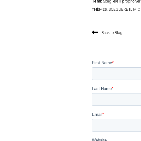
Temi:
Scegliere il proprio ver
THÈMES:
SCEGLIERE IL MI
Back to Blog
First Name
*
Last Name
*
Email
*
Website