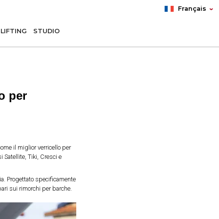
Français
LIFTING
STUDIO
lo per
me il miglior verricello per
Satellite, Tiki, Cresci e
ncia. Progettato specificamente
 pari sui rimorchi per barche.