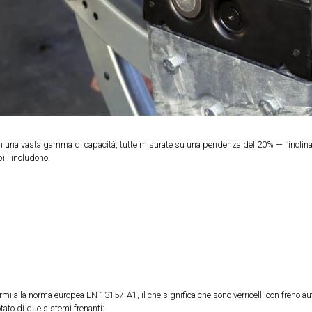
e in una vasta gamma di capacità, tutte misurate su una pendenza del 20% — l’inclin
ili includono:
formi alla norma europea EN 13157-A1, il che significa che sono verricelli con freno aut
tato di due sistemi frenanti: