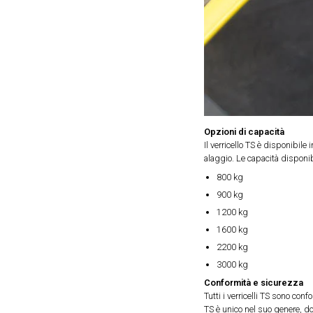
Opzioni di capacità
Il verricello TS è disponibil
alaggio. Le capacità disponib
800 kg
900 kg
1200 kg
1600 kg
2200 kg
3000 kg
Conformità e sicurezza
Tutti i verricelli TS sono con
TS è unico nel suo genere, do