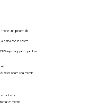
o anche una piastra di
tua barca con la nostra
e CBS equipaggiano già i loro
etri.
uoi selezionare una marcia
lla tua barca.
 automaticamente —