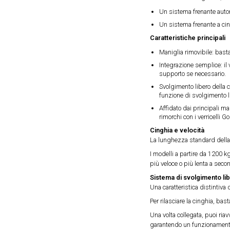
Un sistema frenante automa
Un sistema frenante a ci
Caratteristiche principali
Maniglia rimovibile: basta 
Integrazione semplice: il 
supporto se necessario.
Svolgimento libero della c
funzione di svolgimento l
Affidato dai principali ma
rimorchi con i verricelli Go
Cinghia e velocità
La lunghezza standard della c
I modelli a partire da 1200 k
più veloce o più lenta a seco
Sistema di svolgimento li
Una caratteristica distintiva 
Per rilasciare la cinghia, bas
Una volta collegata, puoi ria
garantendo un funzionamento