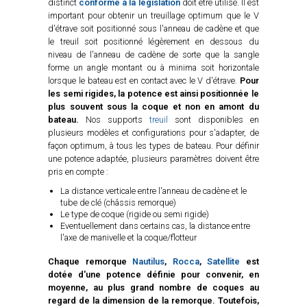
distinct
conforme à la législation
doit être utilisé. Il est
important pour obtenir un treuillage optimum que le V
d'étrave soit positionné sous l'anneau de cadène et que
le treuil soit positionné légèrement en dessous du
niveau de l'anneau de cadène de sorte que la sangle
forme un angle montant ou à minima soit horizontale
lorsque le bateau est en contact avec le V d'étrave.
Pour
les semi rigides, la potence est ainsi positionnée le
plus souvent sous la coque et non en amont du
bateau.
Nos supports
treuil
sont disponibles en
plusieurs modèles et configurations pour s'adapter, de
façon optimum, à tous les types de bateau. Pour définir
une potence adaptée, plusieurs paramètres doivent être
pris en compte :
La distance verticale entre l'anneau de cadène et le
tube de clé (châssis remorque)
Le type de coque (rigide ou semi rigide)
Eventuellement dans certains cas, la distance entre
l'axe de manivelle et la coque/flotteur
Chaque remorque
Nautilus
,
Rocca
,
Satellite
est
dotée d'une potence définie pour convenir, en
moyenne, au plus grand nombre de coques au
regard de la dimension de la remorque. Toutefois,