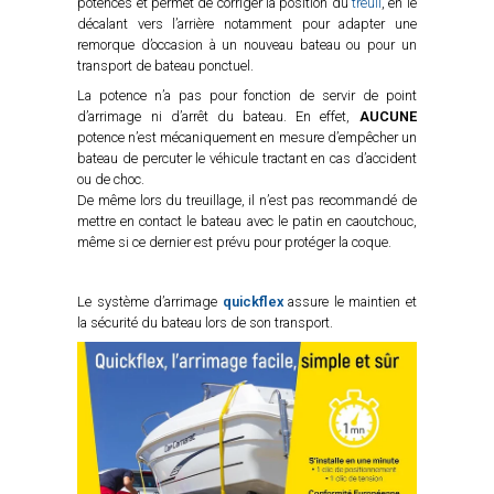
potences et permet de corriger la position du
treuil
, en le
décalant vers l’arrière notamment pour adapter une
remorque d’occasion à un nouveau bateau ou pour un
transport de bateau ponctuel.
La potence n’a pas pour fonction de servir de point
d’arrimage ni d’arrêt du bateau. En effet,
AUCUNE
potence n’est mécaniquement en mesure d’empêcher un
bateau de percuter le véhicule tractant en cas d’accident
ou de choc.
De même lors du treuillage, il n’est pas recommandé de
mettre en contact le bateau avec le patin en caoutchouc,
même si ce dernier est prévu pour protéger la coque.
Le système d’arrimage
quickflex
assure le maintien et
la sécurité du bateau lors de son transport.